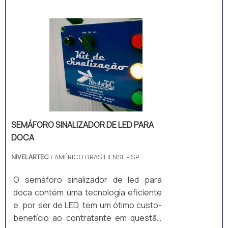
fabricado majoritariamente em aço
carbono A36, composto por perfis
laminados U, I e chapas. A estrutura é
um monobloco, unido através de
soldagem MIG/MAG. • Acompanha: (a)
ART de Projeto e Fabricação; e (b)
Manual técnico;
SEMÁFORO SINALIZADOR DE LED PARA
DOCA
NIVELARTEC
/ AMÉRICO BRASILIENSE - SP
O semáforo sinalizador de led para
doca contém uma tecnologia eficiente
e, por ser de LED, tem um ótimo custo-
benefício ao contratante em questão