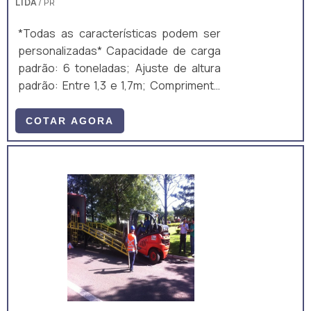
LTDA
/ PR
*Todas as características podem ser
personalizadas* Capacidade de carga
padrão: 6 toneladas; Ajuste de altura
padrão: Entre 1,3 e 1,7m; Comprimento
total padrão: 10m; Largura útil padrão:
2m; Ajuste de altura padrão: Manual,
COTAR AGORA
mecânico, por manivela; Equipamento
fabricado majoritariamente em aço
carbono A36, composto por perfis
laminados U, I e chapas. A estrutura é
um monobloco, unido através de
soldagem MIG/MAG. • Acompanha: (a)
ART de Projeto e Fabricação; e (b)
Manual técnico;