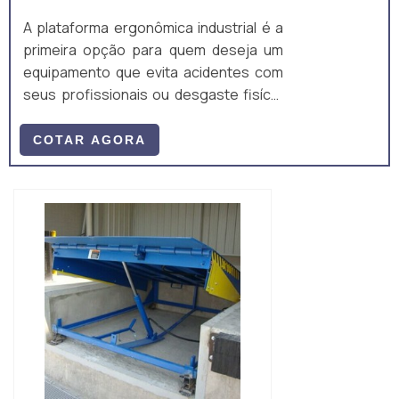
A plataforma ergonômica industrial é a
primeira opção para quem deseja um
equipamento que evita acidentes com
seus profissionais ou desgaste fisíco,
principalmente quando a atividade
exige do colaborador baixa muitas
COTAR AGORA
vezes para montar e desmontar um
palete.O equipamento valoriza o bem
estar do colaborador, por isso a
plataforma ergonômica vem preencher
esta lacuna de equipamentos
desenvolvidos exclusivamente para
facilitar a atividade d...