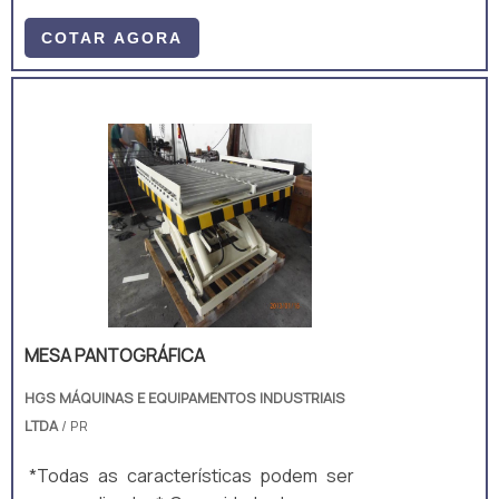
total padrão: 10m; Largura útil padrão:
2m; Ajuste de altura padrão: Manual,
COTAR AGORA
mecânico, por manivela; Equipamento
fabricado majoritariamente em aço
carbono A36, composto por perfis
laminados U, I e chapas. A estrutura é
um monobloco, unido através de
soldagem MIG/MAG. • Acompanha: (a)
ART de Projeto e Fabricação; e (b)
Manual técnico;
MESA PANTOGRÁFICA
HGS MÁQUINAS E EQUIPAMENTOS INDUSTRIAIS
LTDA
/ PR
*Todas as características podem ser