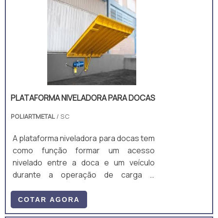
laminados U, I e chapas. A estrutura é
um monobloco, unido através de
soldagem MIG/MAG. • Acompanha: (a)
ART de Projeto e Fabricação; e (b)
Manual técnico;
PLATAFORMA NIVELADORA PARA DOCAS
POLIARTMETAL
/ SC
A plataforma niveladora para docas tem
como função formar um acesso
nivelado entre a doca e um veículo
durante a operação de carga e
descarga
COTAR AGORA