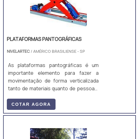
PLATAFORMAS PANTOGRÁFICAS
NIVELARTEC
/ AMÉRICO BRASILIENSE - SP
As plataformas pantográficas é um
importante elemento para fazer a
movimentação de forma verticalizada
tanto de materiais quanto de pessoas.
O equipamento é essencial para
diversos segmentos industriais.O
COTAR AGORA
equipamento pode ser formatado
geralmente em dois modelos, o
articulado (vertical e horizontal) e o
tesoura. Fabricado com matérias-