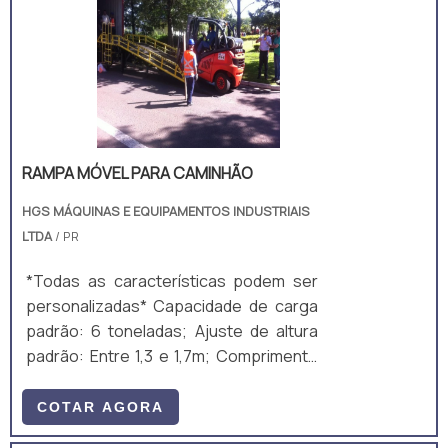
primas de excelente resistência e
durabilidade, a plataforma suporta
elevadas cargas, podendo ser utilizada
para a elevação de pessoas até
determinado ponto do amb.
RAMPA MÓVEL PARA CAMINHÃO
HGS MÁQUINAS E EQUIPAMENTOS INDUSTRIAIS
LTDA
/ PR
*Todas as características podem ser
personalizadas* Capacidade de carga
padrão: 6 toneladas; Ajuste de altura
padrão: Entre 1,3 e 1,7m; Comprimento
total padrão: 10m; Largura útil padrão:
2m; Ajuste de altura padrão: Manual,
COTAR AGORA
mecânico, por manivela; Equipamento