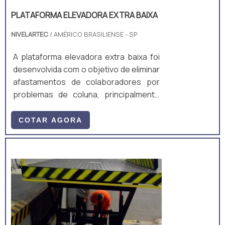
PLATAFORMA ELEVADORA EXTRA BAIXA
NIVELARTEC
/ AMÉRICO BRASILIENSE - SP
A plataforma elevadora extra baixa foi
desenvolvida com o objetivo de eliminar
afastamentos de colaboradores por
problemas de coluna, principalmente
quando a atividade exige do
colaborador baixa muitas vezes para
COTAR AGORA
montar e desmontar um palete.
Valorizar o bem estar do colaborador
nunca foi tão importante como nos dias
atuais, por isso a plataforma vem
preencher esta lacuna de
equipamentos desenvolvidos
exclusivamente para facilitar a ati...