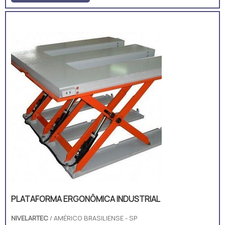
de carga.A plataforma pode ser
projetada para ter robustez e variadas
funções, ou seja, locais onde
necessitem elevar cargas, é possível
aplicar uma plataforma elevatória de
carga. O equipamento atende as
especificações e no...
PLATAFORMA ERGONÔMICA INDUSTRIAL
NIVELARTEC
/ AMÉRICO BRASILIENSE - SP