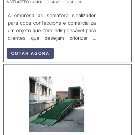
NIVELARTEC
/ AMÉRICO BRASILIENSE - SP
A empresa de semáforo sinalizador
para doca confecciona e comercializa
um objeto que item indispensável para
clientes que desejam priorizar a
segurança no local em questão. O
objeto evita possíveis problemas com
COTAR AGORA
acidentes nas áreas de docas. O
funcionamento do semáforo para
docas é simples, ele orienta de forma
automática a parada do caminhão na
doca.Vantagens da aquisição do
elemento Qualidade assegurada;
Garantia de segurança para o local;
Elimina a necessidade de sinalização
humana; Custo-ben.