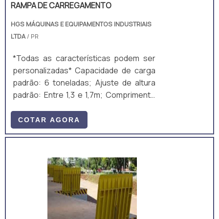
RAMPA DE CARREGAMENTO
HGS MÁQUINAS E EQUIPAMENTOS INDUSTRIAIS
LTDA
/ PR
*Todas as características podem ser
personalizadas* Capacidade de carga
padrão: 6 toneladas; Ajuste de altura
padrão: Entre 1,3 e 1,7m; Comprimento
total padrão: 10m; Largura útil padrão:
2m; Ajuste de altura padrão: Manual,
COTAR AGORA
mecânico, por manivela; Equipamento
fabricado majoritariamente em aço
carbono A36, composto por perfis
laminados U, I e chapas. A estrutura é
um monobloco, unido através de
soldagem MIG/MAG. • Acompanha: (a)
ART de Projeto e Fabricação; e (b)
Manual técnico;