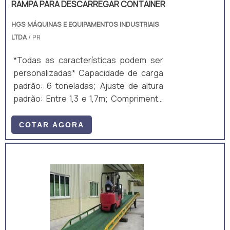
RAMPA PARA DESCARREGAR CONTAINER
HGS MÁQUINAS E EQUIPAMENTOS INDUSTRIAIS
LTDA
/ PR
*Todas as características podem ser
personalizadas* Capacidade de carga
padrão: 6 toneladas; Ajuste de altura
padrão: Entre 1,3 e 1,7m; Comprimento
total padrão: 10m; Largura útil padrão:
2m; Ajuste de altura padrão: Manual,
COTAR AGORA
mecânico, por manivela; Equipamento
fabricado majoritariamente em aço
carbono A36, composto por perfis
laminados U, I e chapas. A estrutura é
um monobloco, unido através de
soldagem MIG/MAG. • Acompanha: (a)
ART de Projeto e Fabricação; e (b)
Manual técnico;