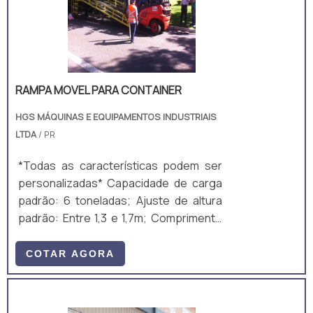
RAMPA MOVEL PARA CONTAINER
HGS MÁQUINAS E EQUIPAMENTOS INDUSTRIAIS
LTDA
/ PR
*Todas as características podem ser
personalizadas* Capacidade de carga
padrão: 6 toneladas; Ajuste de altura
padrão: Entre 1,3 e 1,7m; Comprimento
total padrão: 10m; Largura útil padrão:
2m; Ajuste de altura padrão: Manual,
COTAR AGORA
mecânico, por manivela; Equipamento
fabricado majoritariamente em aço
carbono A36, composto por perfis