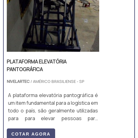
PLATAFORMA ELEVATÓRIA
PANTOGRÁFICA
NIVELARTEC
/ AMÉRICO BRASILIENSE - SP
A plataforma elevatória pantográfica é
um item fundamental para a logística em
todo o país, são geralmente utilizadas
para para elevar pessoas para
manutenção em altura, mas é um
equipamento muito útil para elevação
COTAR AGORA