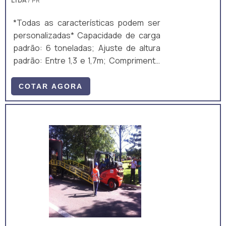
LTDA
/ PR
*Todas as características podem ser
personalizadas* Capacidade de carga
padrão: 6 toneladas; Ajuste de altura
padrão: Entre 1,3 e 1,7m; Comprimento
total padrão: 10m; Largura útil padrão:
2m; Ajuste de altura padrão: Manual,
COTAR AGORA
mecânico, por manivela; Equipamento
fabricado majoritariamente em aço
carbono A36, composto por perfis
laminados U, I e chapas. A estrutura é
um monobloco, unido através de
soldagem MIG/MAG. • Acompanha: (a)
ART de Projeto e Fabricação; e (b)
Manual técnico;