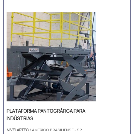
de fácil movimentação, podendo ser
deslocada por duas pessoas com o
mínimo de esforço, posicionando ela no
local mais apropriado para fazer a
carga e descarga de cargas
paletizadas ...
PLATAFORMA PANTOGRÁFICA PARA
INDÚSTRIAS
NIVELARTEC
/ AMÉRICO BRASILIENSE - SP