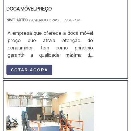
DOCA MÓVEL PREÇO
NIVELARTEC
/ AMÉRICO BRASILIENSE - SP
A empresa que oferece a doca móvel
preço que atraia atenção do
consumidor, tem como princípio
garantir a qualidade máxima do
equipamento. A doca móvel pode ser
aplicada em diversas áreas e utilizada
COTAR AGORA
para muitas aplicações que necessitem
de movimentações de cargas verticais
de até 2.500 kg, com até 1,70m de
altura.Vantagens de utilização do
material Facilidade de manuseio; Não
tem necessidade de doca de suporte;
Otimização da mão de obra...