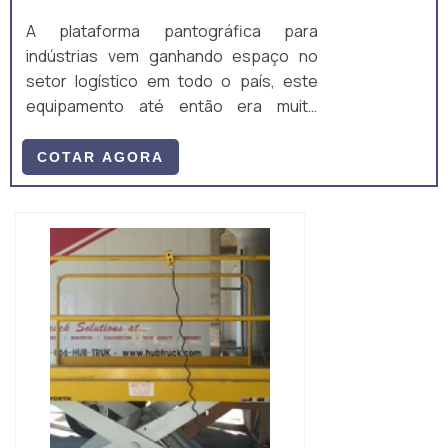
A plataforma pantográfica para
indústrias vem ganhando espaço no
setor logístico em todo o país, este
equipamento até então era muito
utilizado para elevar pessoas para
manutenção em alturas elevadas, mas
COTAR AGORA
vem aumentando a sua aplicabilidade
em movimentação de carga.Com o
espaço reduzido nos grandes centros
urbanos, as empresas não tem áreas
planas para ampliarem suas atividades,
é comum encontrar indústrias em
prédios não adequados com ...