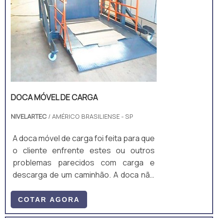
DOCA MÓVEL DE CARGA
NIVELARTEC
/ AMÉRICO BRASILIENSE - SP
A doca móvel de carga foi feita para que
o cliente enfrente estes ou outros
problemas parecidos com carga e
descarga de um caminhão. A doca não
precisa ser instalada em nenhum lugar,
basta conectá-la a energia do prédio e
COTAR AGORA
começar a usar, ela é um equipamento