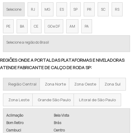
Selecione
RJ
MG
ES
SP
PR
SC
RS
PE
BA
CE
GO e DF
AM
PA
Selecione a região do Brasil
REGIÕES ONDE A PORTAL DAS PLATAFORMAS E NIVELADORAS
ATENDE FABRICANTE DE CALÇO DE RODA SP:
Região Central
Zona Norte
Zona Oeste
Zona Sul
Zona Leste
Grande São Paulo
Litoral de São Paulo
Aclimação
Bela Vista
Bom Retiro
Brás
Cambuci
Centro