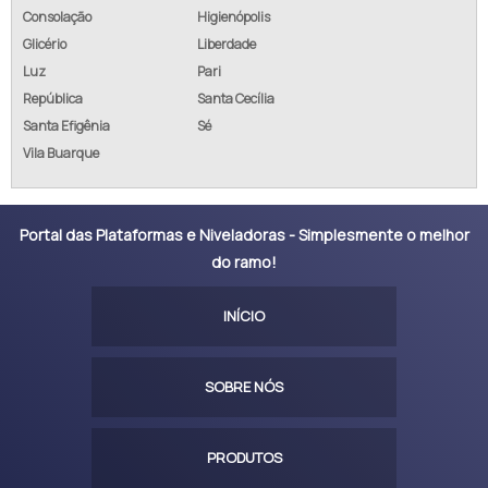
Consolação
Higienópolis
Glicério
Liberdade
Luz
Pari
República
Santa Cecília
Santa Efigênia
Sé
Vila Buarque
Portal das Plataformas e Niveladoras - Simplesmente o melhor
do ramo!
INÍCIO
SOBRE NÓS
PRODUTOS