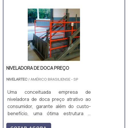
NIVELADORA DE DOCA PREÇO
NIVELARTEC
/ AMÉRICO BRASILIENSE - SP
Uma conceituada empresa de
niveladora de doca preço atrativo ao
consumidor, garante além do custo-
benefício, uma ótima estrutura e
assegura a qualidade do produto
comercializado. O ato é uma clara
COTAR AGORA