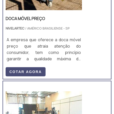
DOCA MÓVEL PREÇO
NIVELARTEC
/ AMÉRICO BRASILIENSE - SP
A empresa que oferece a doca móvel
preço que atraia atenção do
consumidor, tem como princípio
garantir a qualidade máxima do
equipamento. A doca móvel pode ser
aplicada em diversas áreas e utilizada
COTAR AGORA
para muitas aplicações que necessitem
de movimentações de cargas verticais
de até 2.500 kg, com até 1,70m de
altura.Vantagens de utilização do
material Facilidade de manuseio; Não
tem necessidade de doca de suporte;