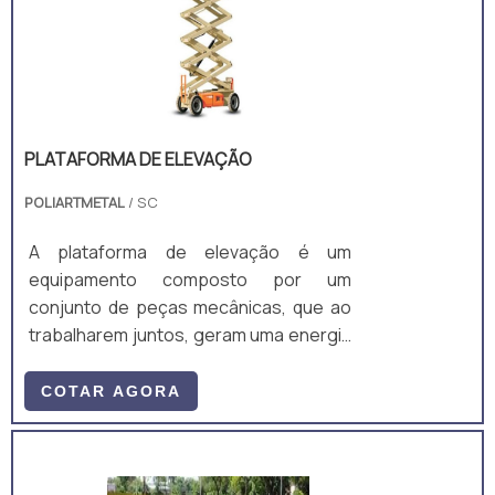
caminhões em locais não preparados,
de forma geral é necessário uma
empilhadeira com operador e duas
transpaleteiras com .
PLATAFORMA DE ELEVAÇÃO
POLIARTMETAL
/ SC
A plataforma de elevação é um
equipamento composto por um
conjunto de peças mecânicas, que ao
trabalharem juntos, geram uma energia
para fazer a l
COTAR AGORA