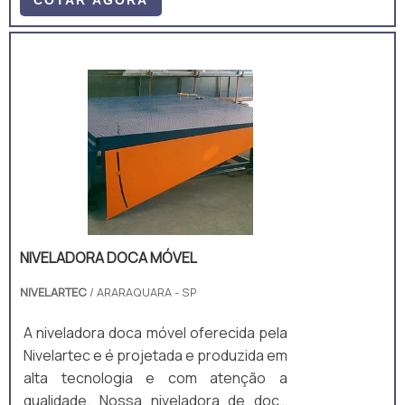
demonstração de ética profissional,
assegurando a posição de líder de
mercado do cenário em que atua.A
niveladora é o equipamento ideal para
operações em locais que não possuem
doca de concreto fixa, ou locais que
necessitam de elevar ou baixar cargas
de um nível de piso a outro. Este
equipamento tem b.
NIVELADORA DOCA MÓVEL
NIVELARTEC
/ ARARAQUARA - SP
A niveladora doca móvel oferecida pela
Nivelartec e é projetada e produzida em
alta tecnologia e com atenção a
qualidade. Nossa niveladora de doca