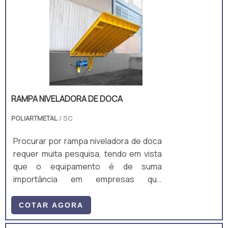
praticidade, mas tem como foco
principal a segurança, pois é um
equipamento extremamente seguro e
ergonômico sem deixar de cumprir sua
funcionalidade principal que é nivel.
RAMPA NIVELADORA DE DOCA
POLIARTMETAL
/ SC
Procurar por rampa niveladora de doca
requer muita pesquisa, tendo em vista
que o equipamento é de suma
importância em empresas que
necessitam transportar, elevar ou m
COTAR AGORA