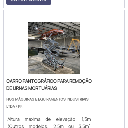
automática a parada do caminhão na
doca.O semáforo para docas conta
com um painel de comando, composto
por uma chave geral, uma chave
seletora possibilitando a troca do
sistema entre o funcionamento manual,
onde o próprio operador troca as
cores e o sistema automático, onde os
sensores fotoelétri.
CARRO PANTOGRÁFICO PARA REMOÇÃO
DE URNAS MORTUÁRIAS
HGS MÁQUINAS E EQUIPAMENTOS INDUSTRIAIS
LTDA
/ PR
Altura máxima de elevação: 1,5m
(Outros modelos: 2,5m ou 3,5m)