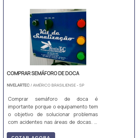
COMPRAR SEMÁFORO DE DOCA
NIVELARTEC
/ AMÉRICO BRASILIENSE - SP
Comprar semáforo de doca é
importante porque o equipamento tem
o objetivo de solucionar problemas
com acidentes nas áreas de docas. O
funcionamento do semáforo para
docas é simples, ele orienta de forma
COTAR AGORA