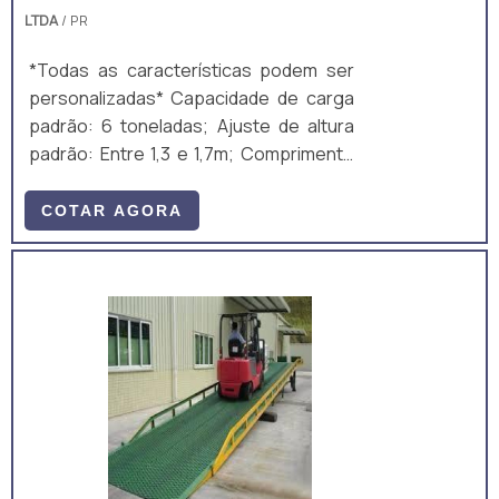
LTDA
/ PR
*Todas as características podem ser
personalizadas* Capacidade de carga
padrão: 6 toneladas; Ajuste de altura
padrão: Entre 1,3 e 1,7m; Comprimento
total padrão: 10m; Largura útil padrão:
2m; Ajuste de altura padrão: Manual,
COTAR AGORA
mecânico, por manivela; Equipamento
fabricado majoritariamente em aço
carbono A36, composto por perfis
laminados U, I e chapas. A estrutura é
um monobloco, unido através de
soldagem MIG/MAG. • Acompanha: (a)
ART de Projeto e Fabricação; e (b)
Manual técnico;