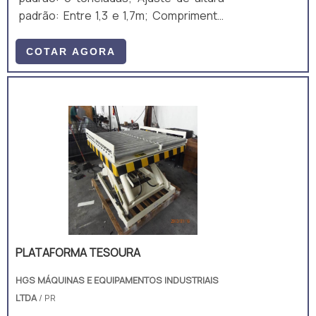
padrão: Entre 1,3 e 1,7m; Comprimento
total padrão: 10m; Largura útil padrão:
2m; Ajuste de altura padrão: Manual,
COTAR AGORA
mecânico, por manivela; Equipamento
fabricado majoritariamente em aço
carbono A36, composto por perfis
laminados U, I e chapas. A estrutura é
um monobloco, unido através de
soldagem MIG/MAG. • Acompanha: (a)
ART de Projeto e Fabricação; e (b)
Manual técnico;
PLATAFORMA TESOURA
HGS MÁQUINAS E EQUIPAMENTOS INDUSTRIAIS
LTDA
/ PR