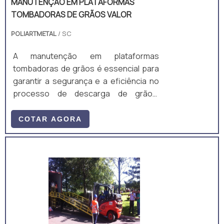
MANUTENÇÃO EM PLATAFORMAS
TOMBADORAS DE GRÃOS VALOR
POLIARTMETAL
/ SC
A manutenção em plataformas
tombadoras de grãos é essencial para
garantir a segurança e a eficiência no
processo de descarga de grãos,
evitando possíveis problemas e
paradas não programadas. Além disso,
COTAR AGORA
a POLIARTMETAL oferece um ótimo
valor para seus serviços, tornando-se
uma excelente opção para quem busca
por manutenção de qualidade.