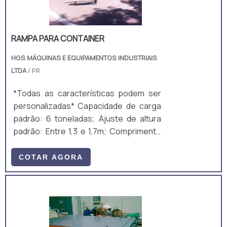
RAMPA PARA CONTAINER
HGS MÁQUINAS E EQUIPAMENTOS INDUSTRIAIS
LTDA
/ PR
*Todas as características podem ser
personalizadas* Capacidade de carga
padrão: 6 toneladas; Ajuste de altura
padrão: Entre 1,3 e 1,7m; Comprimento
total padrão: 10m; Largura útil padrão:
2m; Ajuste de altura padrão: Manual,
COTAR AGORA
mecânico, por manivela; Equipamento
fabricado majoritariamente em aço
carbono A36, composto por perfis
laminados U, I e chapas. A estrutura é
um monobloco, unido através de