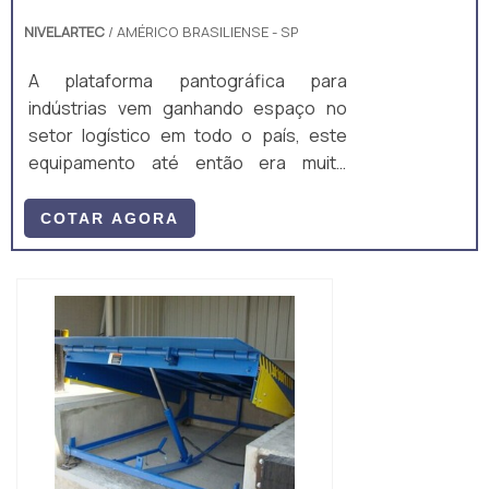
NIVELARTEC
/ AMÉRICO BRASILIENSE - SP
A plataforma pantográfica para
indústrias vem ganhando espaço no
setor logístico em todo o país, este
equipamento até então era muito
utilizado para elevar pessoas para
manutenção em alturas elevadas, mas
COTAR AGORA
vem aumentando a sua aplicabilidade
em movimentação de carga.Com o
espaço reduzido nos grandes centros
urbanos, as empresas não tem áreas
planas para ampliarem suas atividades,
é comum encontrar indústrias em
prédios não adequados com ...