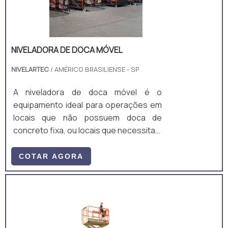
NIVELADORA DE DOCA MÓVEL
NIVELARTEC
/ AMÉRICO BRASILIENSE - SP
A niveladora de doca móvel é o
equipamento ideal para operações em
locais que não possuem doca de
concreto fixa, ou locais que necessitam
de elevar ou baixar cargas de um nível
de piso a outro.Este equipamento tem
COTAR AGORA
basicamente a função de baixar ou
elevar cargas, geralmente em locais
não preparados com doca fixa de
concreto. Há uma dificuldade enorme
em carregar ou descarregar