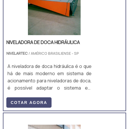
soldagem MIG/MAG. • Acompanha: (a)
ART de Projeto e Fabricação; e (b)
Manual técnico;
NIVELADORA DE DOCA HIDRÁULICA
NIVELARTEC
/ AMÉRICO BRASILIENSE - SP
A niveladora de doca hidráulica é o que
há de mais moderno em sistema de
acionamento para niveladoras de doca,
é possível adaptar o sistema em
niveladoras manuais de qualquer marca
e modelo, transformando niveladora de
COTAR AGORA
doca manual em uma niveladora de
doca elétrica. A niveladora é essencial
para empresas que buscam agilidade e