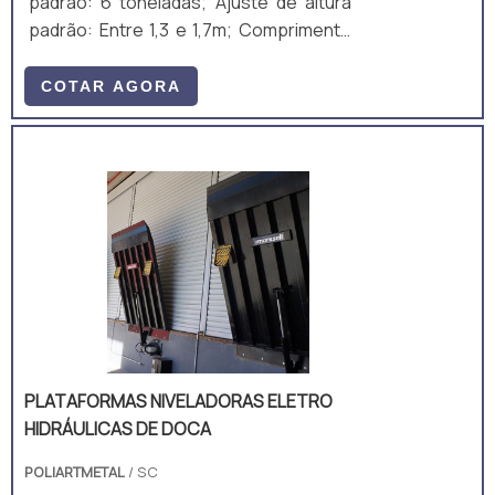
padrão: 6 toneladas; Ajuste de altura
padrão: Entre 1,3 e 1,7m; Comprimento
total padrão: 10m; Largura útil padrão:
2m; Ajuste de altura padrão: Manual,
COTAR AGORA
mecânico, por manivela; Equipamento
fabricado majoritariamente em aço
carbono A36, composto por perfis
laminados U, I e chapas. A estrutura é
um monobloco, unido através de
soldagem MIG/MAG. • Acompanha: (a)
ART de Projeto e Fabricação; e (b)
Manual técnico;
PLATAFORMAS NIVELADORAS ELETRO
HIDRÁULICAS DE DOCA
POLIARTMETAL
/ SC