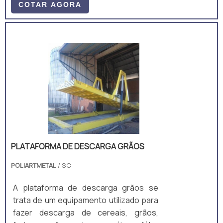
2m; Ajuste de altura padrão: Manual,
COTAR AGORA
mecânico, por manivela; Equipamento
fabricado majoritariamente em aço
carbono A36, composto por perfis
laminados U, I e chapas. A estrutura é
um monobloco, unido através de
soldagem MIG/MAG. • Acompanha: (a)
ART de Projeto e Fabricação; e (b)
Manual técnico;
PLATAFORMA DE DESCARGA GRÃOS
POLIARTMETAL
/ SC
A plataforma de descarga grãos se
trata de um equipamento utilizado para
fazer descarga de cereais, grãos,