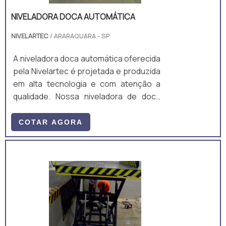
NIVELADORA DOCA AUTOMÁTICA
NIVELARTEC
/ ARARAQUARA - SP
A niveladora doca automática oferecida
pela Nivelartec é projetada e produzida
em alta tecnologia e com atenção a
qualidade. Nossa niveladora de doca
automática é construí­da em chassi
monobloco em perfis laminados de aço
COTAR AGORA
ASTM A-36, com a forração da
estrutura em chapa antiderrapante e a
união das partes com solda estrutural
MIG e dobradiças reforçadas com pino
em aço 1045 para evitar deformações
na operação.A unidade eletro hidráulica
da niveladora de doca automática é
compa.