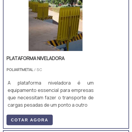
niveladora é o equipamento ideal para
operações em locais que não possuem
doca de concreto fixa, ou locais que
necessitam de elevar ou baixar cargas
de um nível de piso a outro. Este
equipamento tem b.
PLATAFORMA NIVELADORA
POLIARTMETAL
/ SC
A plataforma niveladora é um
equipamento essencial para empresas
que necessitam fazer o transporte de
cargas pesadas de um ponto a outro
COTAR AGORA