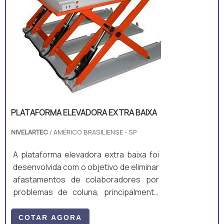
PLATAFORMA ELEVADORA EXTRA BAIXA
NIVELARTEC
/ AMÉRICO BRASILIENSE - SP
A plataforma elevadora extra baixa foi
desenvolvida com o objetivo de eliminar
afastamentos de colaboradores por
problemas de coluna, principalmente
quando a atividade exige do
colaborador baixa muitas vezes para
COTAR AGORA