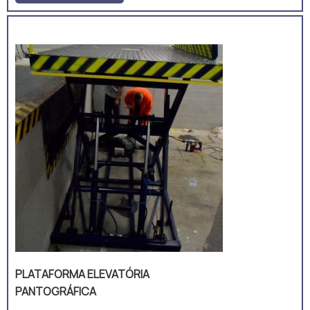
montar e desmontar um palete.
Valorizar o bem estar do colaborador
nunca foi tão importante como nos dias
atuais, por isso a plataforma vem
preencher esta lacuna de
equipamentos desenvolvidos
exclusivamente para facilitar a ati...
PLATAFORMA ELEVATÓRIA
PANTOGRÁFICA