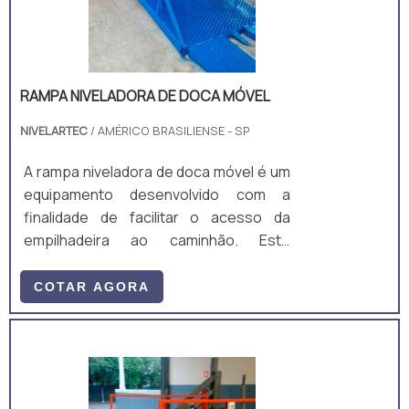
RAMPA NIVELADORA DE DOCA MÓVEL
NIVELARTEC
/ AMÉRICO BRASILIENSE - SP
A rampa niveladora de doca móvel é um
equipamento desenvolvido com a
finalidade de facilitar o acesso da
empilhadeira ao caminhão. Este
equipamento permite a movimentação
de cargas em locais que não possuem
COTAR AGORA
docas e necessitam de operações
rápidas e eficientes, a rampa pode ser
utilizada dentro de galpões logísticos,
em áreas externas ou qualquer local
plano que tenha área de manobra.A