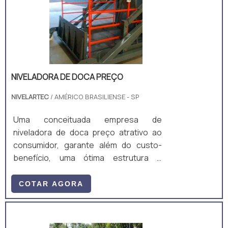
rampa niveladora é um equipamento
essencial para empresas que operam
em locais temporários, pois como não
necess.
NIVELADORA DE DOCA PREÇO
NIVELARTEC
/ AMÉRICO BRASILIENSE - SP
Uma conceituada empresa de
niveladora de doca preço atrativo ao
consumidor, garante além do custo-
benefício, uma ótima estrutura e
assegura a qualidade do produto
comercializado. O ato é uma clara
COTAR AGORA
demonstração de ética profissional,
assegurando a posição de líder de
mercado do cenário em que atua.A