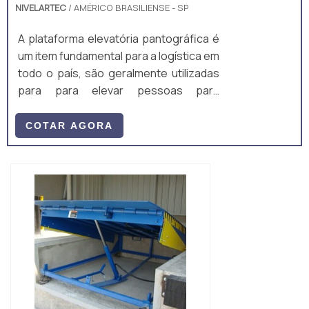
NIVELARTEC
/ AMÉRICO BRASILIENSE - SP
A plataforma elevatória pantográfica é
um item fundamental para a logística em
todo o país, são geralmente utilizadas
para para elevar pessoas para
manutenção em altura, mas é um
equipamento muito útil para elevação
COTAR AGORA
de carga.A plataforma pode ser
projetada para ter robustez e variadas
funções, ou seja, locais onde
necessitem elevar cargas, é possível
aplicar uma plataforma elevatória de
carga. O equipamento atende as
especificações e no...