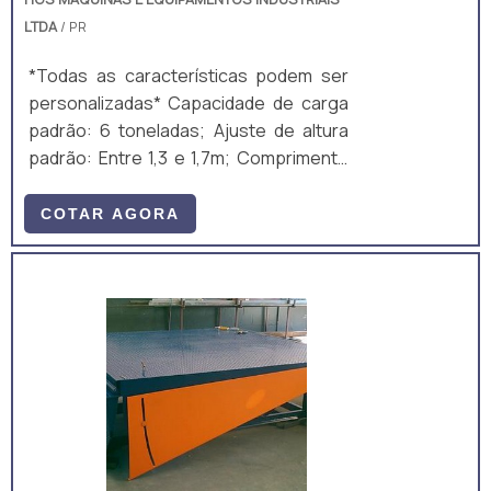
LTDA
/ PR
*Todas as características podem ser
personalizadas* Capacidade de carga
padrão: 6 toneladas; Ajuste de altura
padrão: Entre 1,3 e 1,7m; Comprimento
total padrão: 10m; Largura útil padrão:
2m; Ajuste de altura padrão: Manual,
COTAR AGORA
mecânico, por manivela; Equipamento
fabricado majoritariamente em aço
carbono A36, composto por perfis
laminados U, I e chapas. A estrutura é
um monobloco, unido através de
soldagem MIG/MAG. • Acompanha: (a)
ART de Projeto e Fabricação; e (b)
Manual técnico;