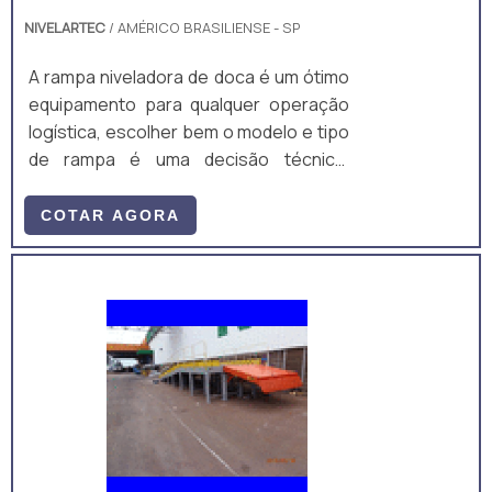
NIVELARTEC
/ AMÉRICO BRASILIENSE - SP
A rampa niveladora de doca é um ótimo
equipamento para qualquer operação
logística, escolher bem o modelo e tipo
de rampa é uma decisão técnica,
baseada nas características da
operação, tipos de caminhões e
COTAR AGORA
equipamentos de movimentação que
passarão sobre a rampa para doca. A
rampa para doca para atende as mais
diversas necessidades, desde cargas
e descargas.Diferentes caminhões em
que atua Caminhões 3/4; Caminhões
toco; Caminhões truck; Carretas;
Contêineres; Entre outros.Com toda a
competitivi.