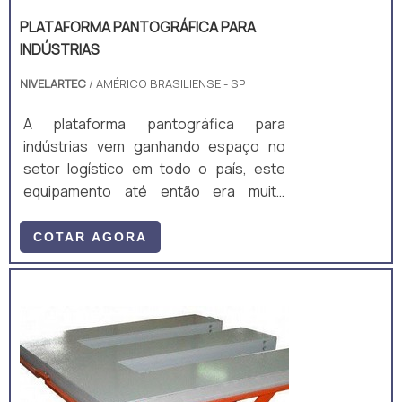
PLATAFORMA PANTOGRÁFICA PARA
INDÚSTRIAS
NIVELARTEC
/ AMÉRICO BRASILIENSE - SP
A plataforma pantográfica para
indústrias vem ganhando espaço no
setor logístico em todo o país, este
equipamento até então era muito
utilizado para elevar pessoas para
manutenção em alturas elevadas, mas
COTAR AGORA
vem aumentando a sua aplicabilidade
em movimentação de carga.Com o
espaço reduzido nos grandes centros
urbanos, as empresas não tem áreas
planas para ampliarem suas atividades,
é comum encontrar indústrias em
prédios não adequados com ...