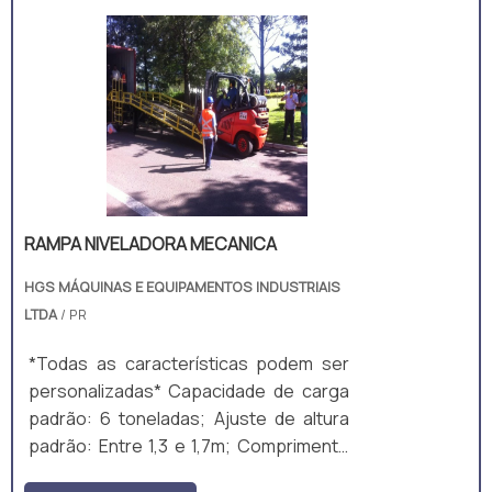
espaço reduzido nos grandes centros
urbanos, as empresas não tem áreas
planas para ampliarem suas atividades,
é comum encontrar indústrias em
prédios não adequados com diferentes
alturas de piso, um das aplicabilidades
da plataf.
RAMPA NIVELADORA MECANICA
HGS MÁQUINAS E EQUIPAMENTOS INDUSTRIAIS
LTDA
/ PR
*Todas as características podem ser
personalizadas* Capacidade de carga
padrão: 6 toneladas; Ajuste de altura
padrão: Entre 1,3 e 1,7m; Comprimento
total padrão: 10m; Largura útil padrão: