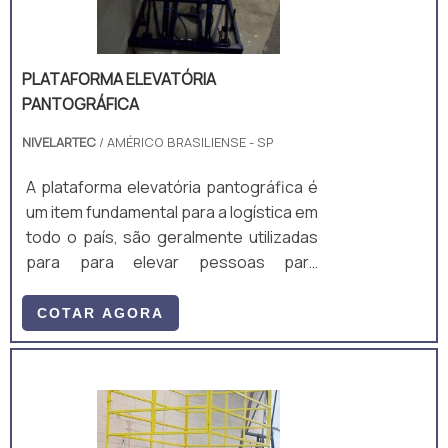
PLATAFORMA ELEVATÓRIA
PANTOGRÁFICA
NIVELARTEC
/ AMÉRICO BRASILIENSE - SP
A plataforma elevatória pantográfica é
um item fundamental para a logística em
todo o país, são geralmente utilizadas
para para elevar pessoas para
manutenção em altura, mas é um
equipamento muito útil para elevação
COTAR AGORA
de carga.A plataforma pode ser
projetada para ter robustez e variadas
funções, ou seja, locais onde
necessitem elevar cargas, é possível
aplicar uma plataforma elevatória de