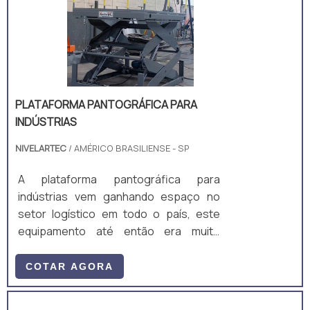
carga. O equipamento atende as
especificações e normas técnicas,
recomendações ABNT, e das normas
regulamentad.
PLATAFORMA PANTOGRÁFICA PARA
INDÚSTRIAS
NIVELARTEC
/ AMÉRICO BRASILIENSE - SP
A plataforma pantográfica para
indústrias vem ganhando espaço no
setor logístico em todo o país, este
equipamento até então era muito
utilizado para elevar pessoas para
manutenção em alturas elevadas, mas
COTAR AGORA
vem aumentando a sua aplicabilidade
em movimentação de carga.Com o